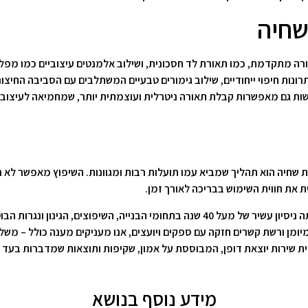
שחיה
ה מתקדמת, כמו תאורת לד חסכונית, ושילוב אלמנטים עיצוביים כמו מפלים 
ת חיפוי ייחודיים, שילוב גימורים טבעיים המשתלבים עם הסביבה החיצונית
שות גם מאפשרות קבלת תאורה ניטרלית ועוצמתית יותר, שמחמיאה לעיצוב
ות שחיה הוא תהליך שמביא עמו תועלות רבות ומגוונות. השיפוץ מאפשר לא 
ת את חווית השימוש בבריכה לאורך זמן.
פועלת מאז שנת 1984 ומביאה איתה ניסיון עשיר של מעל 40 שנה בתחומי הבניי
ות מיומן ורשת קשרים חזקה עם ספקים ויועצים, אנו מעניקים מענה כולל –
ויית שירות יוצאת דופן, המבוססת על אמון, שקיפות ותוצאות שמדברות בעד 
מידע נוסף בנושא