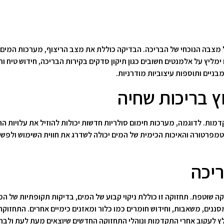
צבה הנוכחי של הבריכה. הבדיקה כוללת את מצב הריצוף, מערכות המים והנ
מליץ על אלמנטים חשובים כגון תיקון סדקים בקירות הבריכה, חידוש טיח ור
ניים ותוספות עיצוביות מודרניות.
ץ בריכות שחיה
קדמות. לדוגמה, מערכות חימום סולריות חדשות יכולות להוזיל את עלויות
 הטמפרטורה והאיכות הכימית של המים יכולה לשדרג את חווית השימוש ולפש
יכה
ה שוטפת. תחזוקה זו כוללת ניקוי קבוע של המים, בדיקות תקופתיות של המ
 מסננים, משאבות, וחידוש חומרים כמו כלור ומאזנים כימיים אחרים. התחז
לץ לעקוב אחרי התקדמות ונוהלי התחזוקה החדשים שיוצאים מעת לעת ולבחו